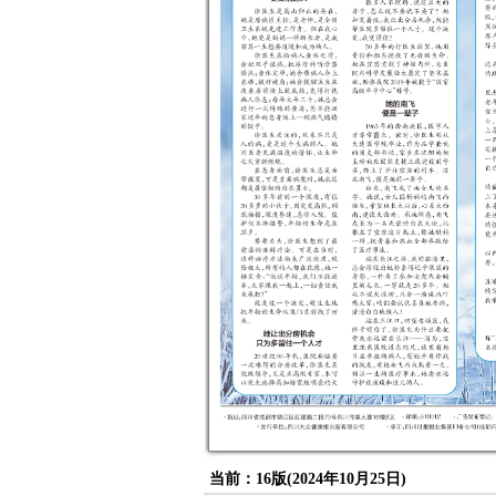
当前：16版(2024年10月25日)