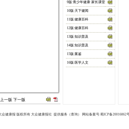
9版:青少年健康·家长课堂
10版:天下健闻
11版:健康百科
12版:健康百科
13版:知识普及
14版:知识普及
15版:案鉴
16版:医学人文
上一版
下一版