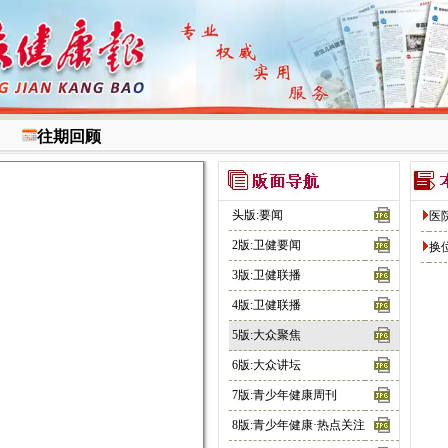
往期回顾
头版:要闻
医
2版:卫健要闻
换
3版:卫健联播
4版:卫健联播
5版:大众聚焦
6版:大众讲坛
7版:青少年健康周刊
8版:青少年健康·热点关注