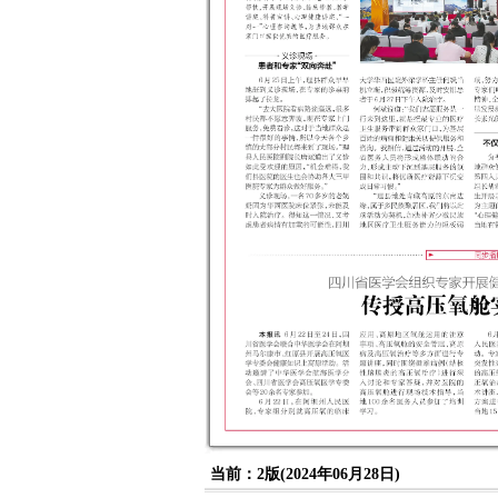
当前：2版(2024年06月28日)